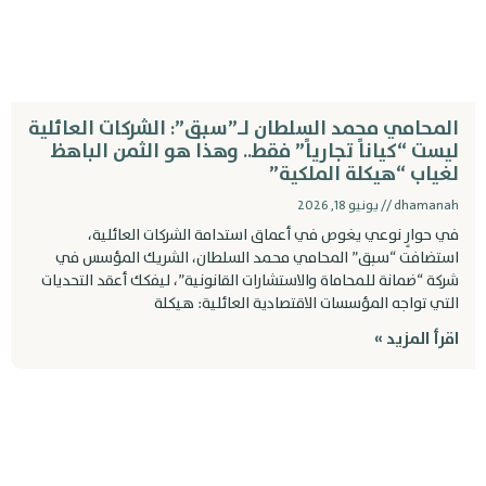
لمحامي محمد السلطان لـ”سبق”: الشركات العائلية
يست “كياناً تجارياً” فقط.. وهذا هو الثمن الباهظ
غياب “هيكلة الملكية”
dhamana
يونيو 18, 2026
ي حوارٍ نوعي يغوص في أعماق استدامة الشركات العائلية،
ستضافت “سبق” المحامي محمد السلطان، الشريك المؤسس في
ركة “ضمانة للمحاماة والاستشارات القانونية”، ليفكك أعقد التحديات
لتي تواجه المؤسسات الاقتصادية العائلية: هيكلة
قرأ المزيد »