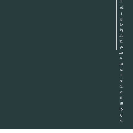
ال
ش
ر
و
ط
وا
لأح
كا
م
س
يا
س
ة
ال
ع
لا
م
ة
الت
جا
ري
ة