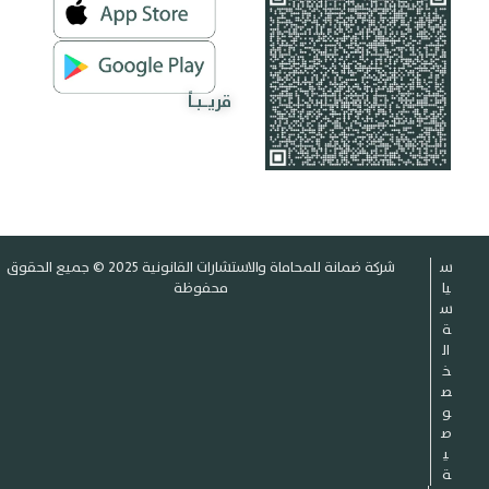
قريـبـاً
س
شركة ضمانة للمحاماة والاستشارات القانونية 2025 © جميع الحقوق
يا
محفوظة
س
ة
ال
خ
ص
و
ص
ي
ة