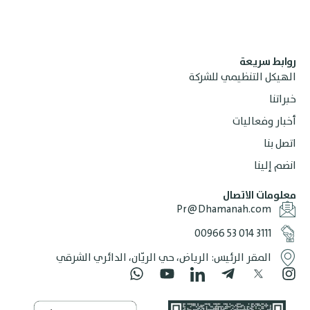
ابط سريعة
هيكل التنظيمي للشركة
راتنا
بار وفعاليات
صل بنا
ضم إلينا
لومات الاتصال
Pr@Dhamanah.com
‎00966 53 014 3111
المقر الرئيس: الرياض، حي الريّان، الدائري الشرقي