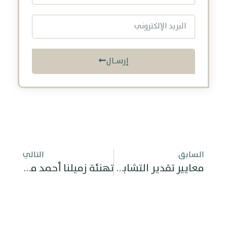
إرسـال
السابق
التالي
معايير تقدير التشابه بين العلامات التجارية
تهنئة زميلنا أحمد محمد عبدالله الدواس بمناسبة حصوله على رخصة المحاماة