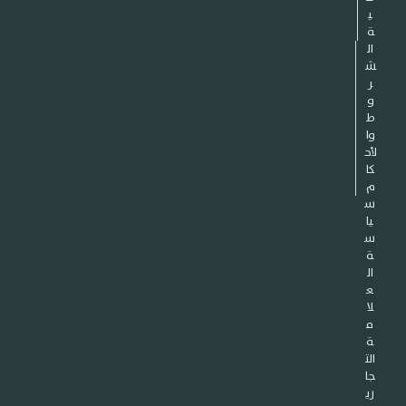
ي
ة
ال
ش
ر
و
ط
وا
لأح
كا
م
س
يا
س
ة
ال
ع
لا
م
ة
الت
جا
ري