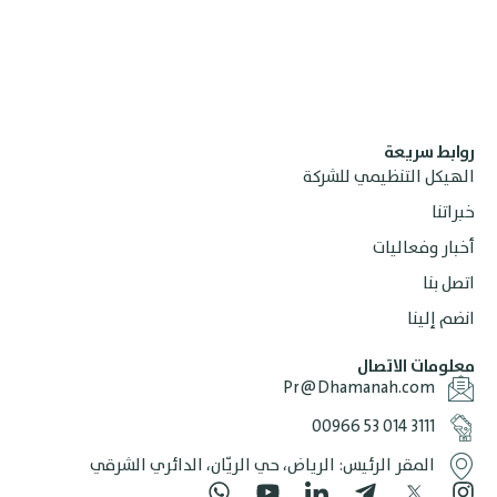
ابط سريعة
هيكل التنظيمي للشركة
راتنا
بار وفعاليات
صل بنا
ضم إلينا
لومات الاتصال
Pr@Dhamanah.com
‎00966 53 014 3111
المقر الرئيس: الرياض، حي الريّان، الدائري الشرقي