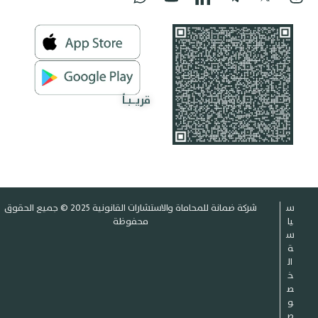
قريـبـاً
س
شركة ضمانة للمحاماة والاستشارات القانونية 2025 © جميع الحقوق
يا
محفوظة
س
ة
ال
خ
ص
و
ص