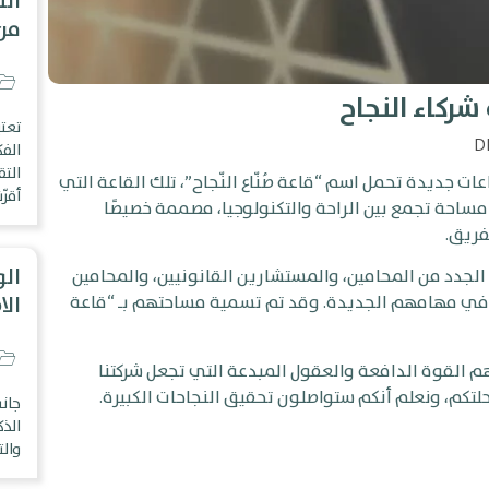
الت
من 
شركاء النجاح
تعتب
D
الف
الت
ات جديدة تحمل اسم “قاعة صُنّاع النّجاح”، تلك القاعة التي
أقرّ
ا مساحة تجمع بين الراحة والتكنولوجيا، مصممة خصيصًا
فريق.
الو
 الجدد من المحامين، والمستشارين القانونيين، والمحامين
ال
وق في مهامهم الجديدة. وقد تم تسمية مساحتهم بـ “قاعة
إنهم القوة الدافعة والعقول المبدعة التي تجعل شركتنا
م، ونعلم أنكم ستواصلون تحقيق النجاحات الكبيرة.
جان
الذ
وال