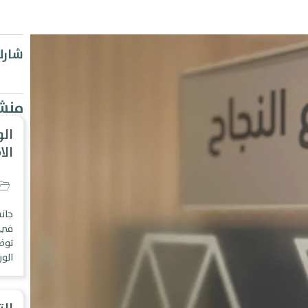
شارك
منشو
الو
ال
جان
في 
توظ
الور