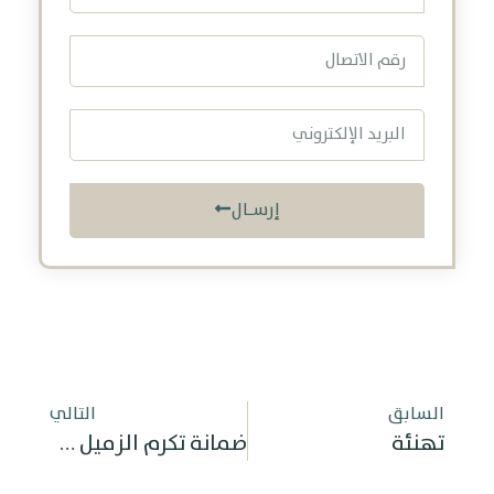
إرسـال
السابق
التالي
تهنئة
ضمانة تكرم الزميل مازن المطيري بلقب «موظف الشهر»