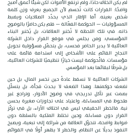
م يكن الخلاف حادًا، ولم ترتفع الأصوات. لكن شيئًا أعمق أصبح
اضحًا: القرارات كانت تُحسم لأن الجميع يعرف وزن كلمة
خص بعينه. أما الإطار الذي يحدّد الصلاحيات ويضبط
لمسؤوليات — الحوكمة الفعّالة — فلم يكن حاضرًا بالوضوح
اته. في تلك اللحظة لا تُختبر العلاقات، بل يُختبر البناء
لمؤسسي. ومن يجلس في موقع القرار داخل الشركة
لعائلية لا يدير الحاضر فحسب، بل يتحمّل مسؤولية تحويل
لنجاح القائم على الأشخاص إلى استدامة قائمة على
ؤسسات. فالْحوكمة ليست خيارًا تنظيميًا للشركات العائلية،
ل شرطًا لبقائها بعد المؤسس.
لشركات العائلية لا تسقط عادةً حين تخسر المال، بل حين
ضعف حوكمتها. وهذا الضعف لا يحدث فجأة، بل يتسلّل
صمت عبر تآكل تدريجي في وضوح الأدوار، وتراجع غير
لحوظ في المساءلة، واعتياد على تجاوزات صغيرة بحسن
ية. فالخطر الحقيقي ليس في اختلاف الآراء، بل في تركّز
لقرار دون مساءلة. وحين تختلط الملكية بالسلطة دون
وابط واضحة، تتحوّل العلاقة من شراكة إلى تبعية، ويصبح
لنفوذ بديلًا عن النظام. والخطر لا يظهر أولًا في القوائم