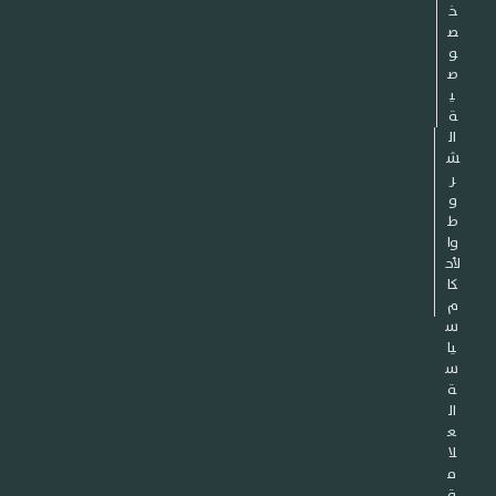
خ
ص
و
ص
ي
ة
ال
ش
ر
و
ط
وا
لأح
كا
م
س
يا
س
ة
ال
ع
لا
م
ة