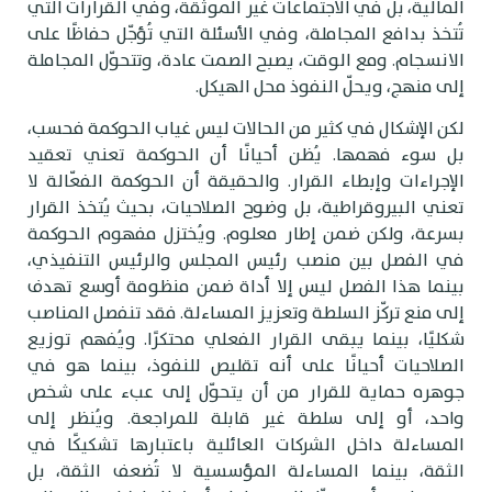
لمالية، بل في الاجتماعات غير الموثقة، وفي القرارات التي
ُتخذ بدافع المجاملة، وفي الأسئلة التي تُؤجّل حفاظًا على
لانسجام. ومع الوقت، يصبح الصمت عادة، وتتحوّل المجاملة
لى منهج، ويحلّ النفوذ محل الهيكل.
كن الإشكال في كثير من الحالات ليس غياب الحوكمة فحسب،
ل سوء فهمها. يُظن أحيانًا أن الحوكمة تعني تعقيد
لإجراءات وإبطاء القرار. والحقيقة أن الحوكمة الفعّالة لا
عني البيروقراطية، بل وضوح الصلاحيات، بحيث يُتخذ القرار
سرعة، ولكن ضمن إطار معلوم. ويُختزل مفهوم الحوكمة
ي الفصل بين منصب رئيس المجلس والرئيس التنفيذي،
ينما هذا الفصل ليس إلا أداة ضمن منظومة أوسع تهدف
لى منع تركّز السلطة وتعزيز المساءلة. فقد تنفصل المناصب
كليًا، بينما يبقى القرار الفعلي محتكرًا. ويُفهم توزيع
لصلاحيات أحيانًا على أنه تقليص للنفوذ، بينما هو في
وهره حماية للقرار من أن يتحوّل إلى عبء على شخص
احد، أو إلى سلطة غير قابلة للمراجعة. ويُنظر إلى
لمساءلة داخل الشركات العائلية باعتبارها تشكيكًا في
لثقة، بينما المساءلة المؤسسية لا تُضعف الثقة، بل