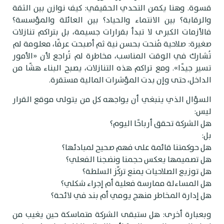
سوة. وهنا يكمن التحدي الحقيقي: كيف نوازن بين الثقة
الرقابة؟ بين الانتماء والحياد؟ بين العائلة والمؤسسة؟
الأزمات الكبرى لا تبدأ بقرارات جسيمة، بل بتراكم تنازلات
غيرة: صلاحية مُنحت بحسن نية ثم أصبحت عرفًا، معلومة لم
ُشارك في الوقت المناسب، مخاطرة لم تُراجع لأن «الأمور
سير جيدًا». ومع تراكم هذه التنازلات، يصبح البناء هشًا من
لداخل، حتى وإن بدت المؤشرات المالية مستقرة.
لسؤال الذي ينبغي أن يواجهه كل من يتولى موقع القرار
يس:
ل الشركة تحقق أرباحًا اليوم؟
ل:
ل حوكمتنا قائمة على فهم صحيح لمبادئها؟
ل تصميمها يعكس حجمنا ونضجنا الفعلي؟
ل توزيع الصلاحيات يمنع تركّز السلطة؟
ل المساءلة ممارسة فعلية أم إجراء شكلي؟
ل إدارة المخاطر منهج يومي أم بند في لائحة؟
بعبارة أخرى: هل ستبقى الشركة متماسكة حين يغيب من