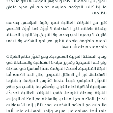
لفرق بين الفهم الشكلي والجوهر المؤسسي هو ما يحدّد
ا إذا كانت الحوكمة ممارسة حقيقية أم مجرد عنوان
نظيمي.
ثير من الشركات العائلية تنمو بقوة المؤسس وحدسه
شبكة علاقاته. لكن الاستدامة لا تُورّث كما تُورّث الأسهم.
الإرث لا يحميه الحب وحده، ولا التاريخ، ولا النوايا الحسنة.
حميه منظومة واضحة تتطوّر مع نمو الشركة، ولا تبقى
امدة عند مرحلة تأسيسها.
في المملكة العربية السعودية، ومع تطوّر نظام الشركات
لوائحه التنفيذية وتعزيز مبادئ الشفافية والمساءلة في
لبيئة التنظيمية، أصبحت الحوكمة عنصرًا أساسيًا في معادلة
لاستدامة. غير أن الامتثال للنصوص يظل الحد الأدنى؛ أما
لتحوّل الحقيقي فيبدأ عندما تُمارس الحوكمة باعتبارها
سؤولية أخلاقية تجاه الكيان، وتُصمَّم بما يتناسب مع واقع
لشركة ومرحلة تطورها. ففي الشركات العائلية تحديدًا،
تداخل الملكية مع المشاعر، والسلطة مع المكانة الرمزية،
الرقابة مع العلاقة الشخصية. وقد يُنظر إلى الاستقلالية
لى أنها مسافة غير مبررة، وإلى المساءلة على أنها