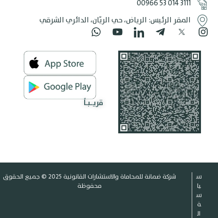
‎00966 53 014 3111
المقر الرئيس: الرياض، حي الريّان، الدائري الشرقي
قريـبـاً
س
شركة ضمانة للمحاماة والاستشارات القانونية 2025 © جميع الحقوق
يا
محفوظة
س
ة
ال