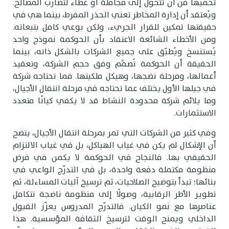
حميها من أن تتحوّل إلى مجاملة أو غطاء لتضارب المصالح.
يُعتقد أن إدارة المخاطر تعني الحذر المفرط، بينما هي في
قيقتها تمكين للقرار الجريء، ولكن بوعي كامل بتبعاته.
من الأخطاء الشائعة الاعتقاد بأن الحوكمة نموذج واحد
ُستنسخ ويُطبّق على جميع الشركات بالشكل ذاته، بينما
لحقيقة أن الحوكمة تُصمَّم وفق حجم الشركة، وتعقيد
عمالها، ومرحلة نضجها، وهيكل ملكيتها. فما تحتاجه شركة
ي جيلها الأول يختلف عما تحتاجه في مرحلة انتقال الأجيال،
ما يلائم شركة محدودة النشاط قد لا يكفي كيانًا متعدد
لاستثمارات.
في كثير من الشركات التي تمر بمرحلة انتقال الأجيال، يتضح
ن الإشكال لم يكن في غياب الهياكل، بل في غياب الالتزام
لحقيقي بها. فالنجاح في الحوكمة لا يكمن في فرض
نظومة مكتملة دفعة واحدة، بل في التدرّج الواعي في
نائها؛ تبدأ بتوضيح الصلاحيات، ثم ترسيخ آليات المساءلة، ثم
طوير الأطر الرقابية، وصولًا إلى منظومة ناضجة تتكامل
ناصرها مع نمو الكيان. فالتدرّج المدروس يعزّز القبول
لداخلي ويمنح الوقت لترسيخ الثقافة المؤسسية. هذا